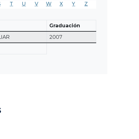
S
T
U
V
W
X
Y
Z
Graduación
LIAR
2007
s