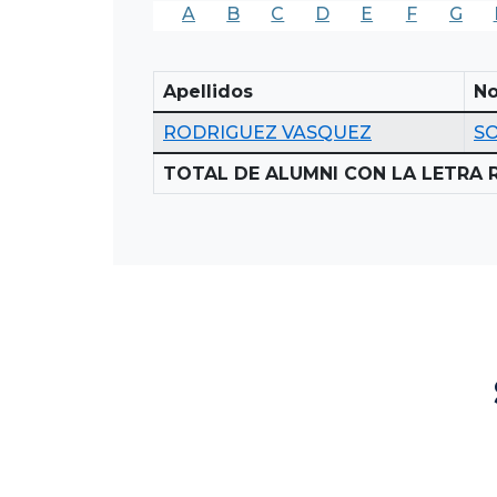
A
B
C
D
E
F
G
Apellidos
N
RODRIGUEZ VASQUEZ
S
TOTAL DE ALUMNI CON LA LETRA R