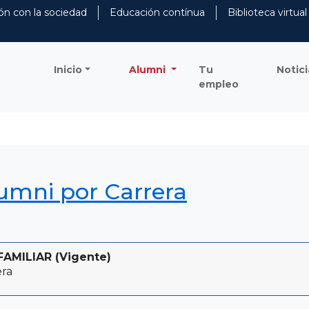
ón con la sociedad
Educación contínua
Biblioteca virtual
Inicio
Alumni
Tu
Notici
empleo
lumni por Carrera
AMILIAR (Vigente)
era