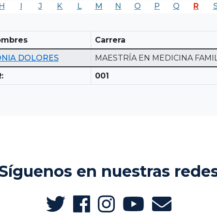
H
I
J
K
L
M
N
O
P
Q
R
ombres
Carrera
ONIA DOLORES
MAESTRÍA EN MEDICINA FAMI
:
001
Síguenos en nuestras rede