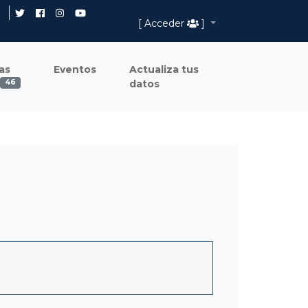
[ Acceder
]
as
Eventos
Actualiza tus
datos
46