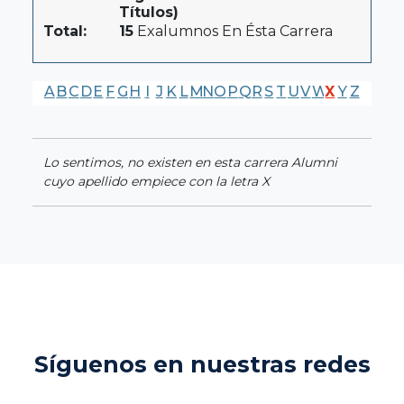
Títulos)
Total:
15
Exalumnos En Ésta Carrera
A
B
C
D
E
F
G
H
I
J
K
L
M
N
O
P
Q
R
S
T
U
V
W
X
Y
Z
Lo sentimos, no existen en esta carrera Alumni
cuyo apellido empiece con la letra X
Síguenos en nuestras redes