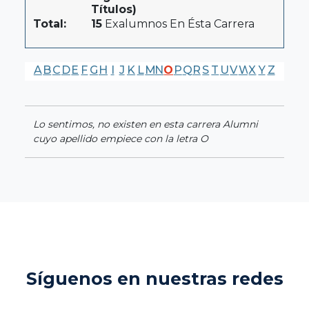
Títulos)
Total:
15
Exalumnos En Ésta Carrera
A
B
C
D
E
F
G
H
I
J
K
L
M
N
O
P
Q
R
S
T
U
V
W
X
Y
Z
Lo sentimos, no existen en esta carrera Alumni
cuyo apellido empiece con la letra O
Síguenos en nuestras redes