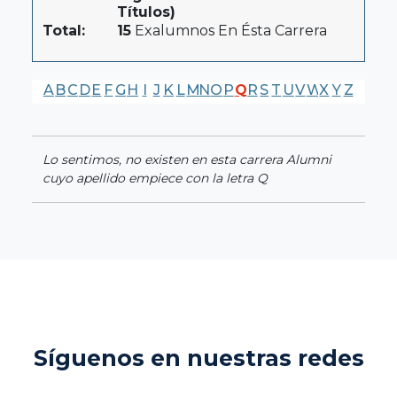
Títulos)
Total:
15
Exalumnos En Ésta Carrera
A
B
C
D
E
F
G
H
I
J
K
L
M
N
O
P
Q
R
S
T
U
V
W
X
Y
Z
Lo sentimos, no existen en esta carrera Alumni
cuyo apellido empiece con la letra Q
Síguenos en nuestras redes