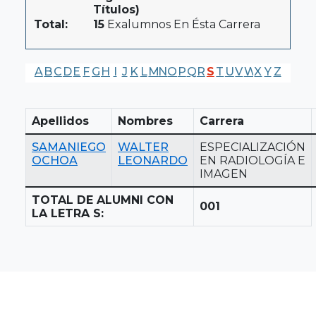
Títulos)
Total:
15
Exalumnos En Ésta Carrera
A
B
C
D
E
F
G
H
I
J
K
L
M
N
O
P
Q
R
S
T
U
V
W
X
Y
Z
Apellidos
Nombres
Carrera
SAMANIEGO
WALTER
ESPECIALIZACIÓN
OCHOA
LEONARDO
EN RADIOLOGÍA E
IMAGEN
TOTAL DE ALUMNI CON
001
LA LETRA S: