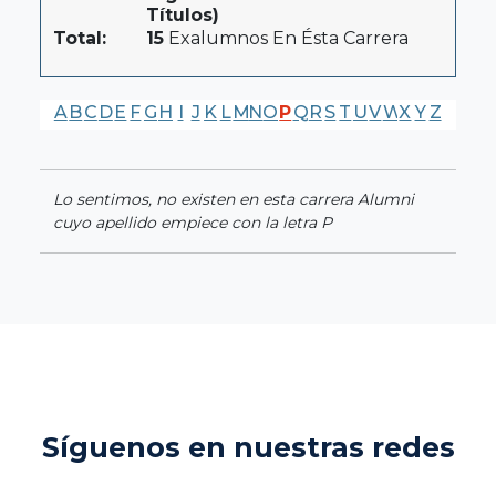
Títulos)
Total:
15
Exalumnos En Ésta Carrera
A
B
C
D
E
F
G
H
I
J
K
L
M
N
O
P
Q
R
S
T
U
V
W
X
Y
Z
Lo sentimos, no existen en esta carrera Alumni
cuyo apellido empiece con la letra P
Síguenos en nuestras redes