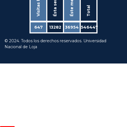
Ésta semana
Visitas hoy
Éste mes
Total
647
13282
36954
546447
© 2024. Todos los derechos reservados. Universidad
Nacional de Loja