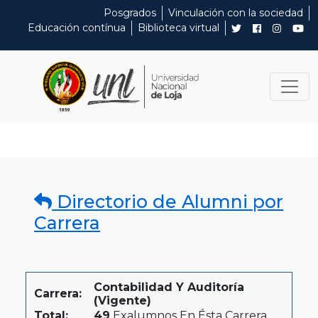
Posgrados
Vinculación con la sociedad
Educación contínua
Biblioteca virtual
Directorio de Alumni por
Carrera
Contabilidad Y Auditoría
Carrera:
(Vigente)
Total:
49
Exalumnos En Ésta Carrera