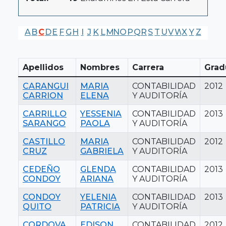
A
B
C
D
E
F
G
H
I
J
K
L
M
N
O
P
Q
R
S
T
U
V
W
X
Y
Z
Apellidos
Nombres
Carrera
Grad
CARANGUI
MARIA
CONTABILIDAD
2012
CARRION
ELENA
Y AUDITORÍA
CARRILLO
YESSENIA
CONTABILIDAD
2013
SARANGO
PAOLA
Y AUDITORÍA
CASTILLO
MARIA
CONTABILIDAD
2012
CRUZ
GABRIELA
Y AUDITORÍA
CEDEÑO
GLENDA
CONTABILIDAD
2013
CONDOY
ARIANA
Y AUDITORÍA
CONDOY
YELENIA
CONTABILIDAD
2013
QUITO
PATRICIA
Y AUDITORÍA
CORDOVA
EDISON
CONTABILIDAD
2012