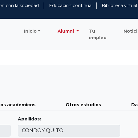
ón con la sociedad
Educación contínua
Biblioteca virtual
Inicio
Alumni
Tu
Notici
empleo
os académicos
Otros estudios
Da
Apellidos: