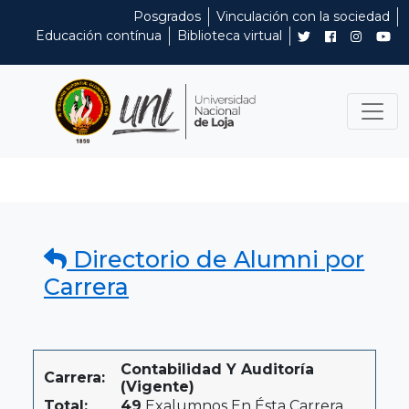
Posgrados
Vinculación con la sociedad
Educación contínua
Biblioteca virtual
Directorio de Alumni por
Carrera
Contabilidad Y Auditoría
Carrera:
(Vigente)
Total:
49
Exalumnos En Ésta Carrera