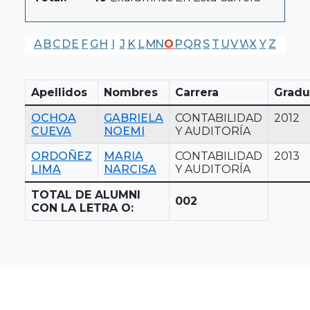
A
B
C
D
E
F
G
H
I
J
K
L
M
N
O
P
Q
R
S
T
U
V
W
X
Y
Z
Apellidos
Nombres
Carrera
Gradu
OCHOA
GABRIELA
CONTABILIDAD
2012
CUEVA
NOEMI
Y AUDITORÍA
ORDOÑEZ
MARIA
CONTABILIDAD
2013
LIMA
NARCISA
Y AUDITORÍA
TOTAL DE ALUMNI
002
CON LA LETRA O: