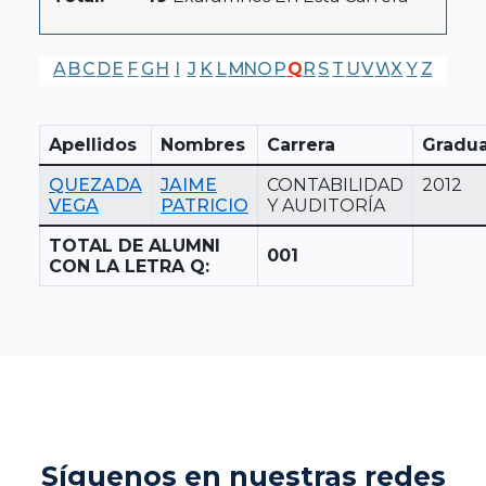
A
B
C
D
E
F
G
H
I
J
K
L
M
N
O
P
Q
R
S
T
U
V
W
X
Y
Z
Apellidos
Nombres
Carrera
Gradu
QUEZADA
JAIME
CONTABILIDAD
2012
VEGA
PATRICIO
Y AUDITORÍA
TOTAL DE ALUMNI
001
CON LA LETRA Q:
Síguenos en nuestras redes