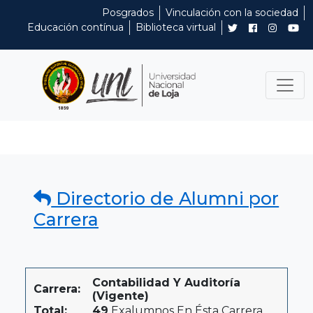
Posgrados
Vinculación con la sociedad
Educación contínua
Biblioteca virtual
Directorio de Alumni por
Carrera
Contabilidad Y Auditoría
Carrera:
(Vigente)
Total:
49
Exalumnos En Ésta Carrera