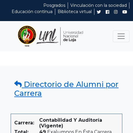
Posgrados
Vinculación con la sociedad
Educación contínua
Biblioteca virtual
Directorio de Alumni por
Carrera
Contabilidad Y Auditoría
Carrera:
(Vigente)
Total:
49
Exalumnos En Ésta Carrera