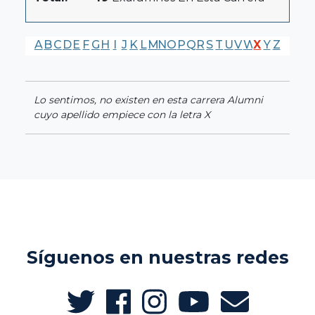
A
B
C
D
E
F
G
H
I
J
K
L
M
N
O
P
Q
R
S
T
U
V
W
X
Y
Z
Lo sentimos, no existen en esta carrera Alumni
cuyo apellido empiece con la letra X
Síguenos en nuestras redes