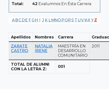
Total:
42
Exalumnos En Ésta Carrera
A
B
C
D
E
F
G
H
I
J
K
L
M
N
O
P
Q
R
S
T
U
V
W
X
Y
Z
Apellidos
Nombres
Carrera
Graduac
ZARATE
NATALIA
MAESTRÍA EN
2011
CASTRO
IRENE
DESARROLLO
COMUNITARIO
TOTAL DE ALUMNI
001
CON LA LETRA Z: