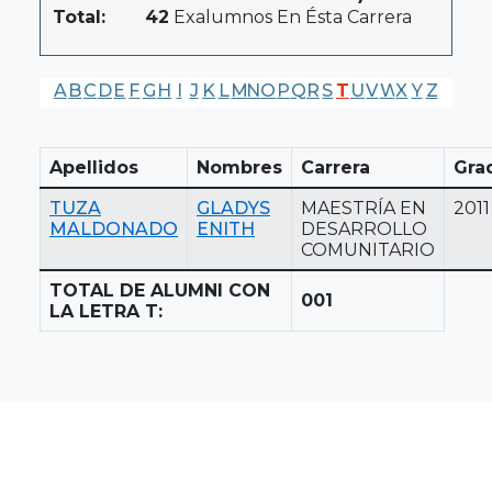
Total:
42
Exalumnos En Ésta Carrera
A
B
C
D
E
F
G
H
I
J
K
L
M
N
O
P
Q
R
S
T
U
V
W
X
Y
Z
Apellidos
Nombres
Carrera
Gra
TUZA
GLADYS
MAESTRÍA EN
2011
MALDONADO
ENITH
DESARROLLO
COMUNITARIO
TOTAL DE ALUMNI CON
001
LA LETRA T: