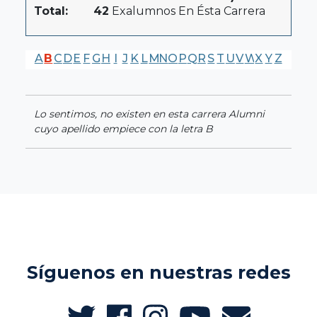
Total:
42
Exalumnos En Ésta Carrera
A
B
C
D
E
F
G
H
I
J
K
L
M
N
O
P
Q
R
S
T
U
V
W
X
Y
Z
Lo sentimos, no existen en esta carrera Alumni
cuyo apellido empiece con la letra B
Síguenos en nuestras redes