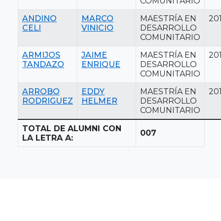
COMUNITARIO
ANDINO
MARCO
MAESTRÍA EN
20
CELI
VINICIO
DESARROLLO
COMUNITARIO
ARMIJOS
JAIME
MAESTRÍA EN
20
TANDAZO
ENRIQUE
DESARROLLO
COMUNITARIO
ARROBO
EDDY
MAESTRÍA EN
20
RODRIGUEZ
HELMER
DESARROLLO
COMUNITARIO
TOTAL DE ALUMNI CON
007
LA LETRA A: