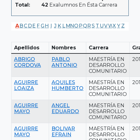
Total:
42
Exalumnos En Ésta Carrera
A
B
C
D
E
F
G
H
I
J
K
L
M
N
O
P
Q
R
S
T
U
V
W
X
Y
Z
Apellidos
Nombres
Carrera
Gr
ABRIGO
PABLO
MAESTRÍA EN
20
CORDOVA
ANTONIO
DESARROLLO
COMUNITARIO
AGUIRRE
AQUILES
MAESTRÍA EN
201
LOAIZA
HUMBERTO
DESARROLLO
COMUNITARIO
AGUIRRE
ANGEL
MAESTRÍA EN
201
MAYO
EDUARDO
DESARROLLO
COMUNITARIO
AGUIRRE
BOLIVAR
MAESTRÍA EN
201
MAYO
EFRAIN
DESARROLLO