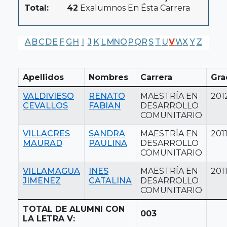
Total:
42
Exalumnos En Ésta Carrera
A
B
C
D
E
F
G
H
I
J
K
L
M
N
O
P
Q
R
S
T
U
V
W
X
Y
Z
Apellidos
Nombres
Carrera
Gra
VALDIVIESO
RENATO
MAESTRÍA EN
201
CEVALLOS
FABIAN
DESARROLLO
COMUNITARIO
VILLACRES
SANDRA
MAESTRÍA EN
201
MAURAD
PAULINA
DESARROLLO
COMUNITARIO
VILLAMAGUA
INES
MAESTRÍA EN
201
JIMENEZ
CATALINA
DESARROLLO
COMUNITARIO
TOTAL DE ALUMNI CON
003
LA LETRA V: