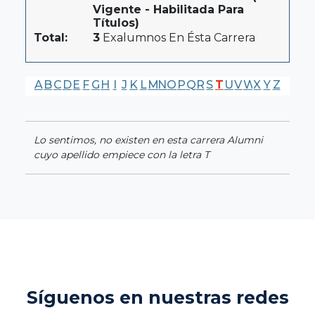
Vigente - Habilitada Para
Títulos)
Total:
3
Exalumnos En Ésta Carrera
A
B
C
D
E
F
G
H
I
J
K
L
M
N
O
P
Q
R
S
T
U
V
W
X
Y
Z
Lo sentimos, no existen en esta carrera Alumni
cuyo apellido empiece con la letra T
Síguenos en nuestras redes