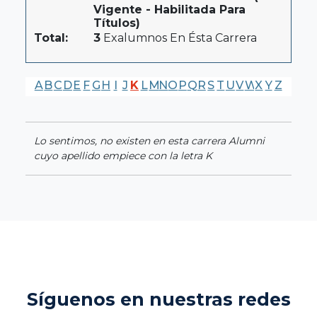
Vigente - Habilitada Para
Títulos)
Total:
3
Exalumnos En Ésta Carrera
A
B
C
D
E
F
G
H
I
J
K
L
M
N
O
P
Q
R
S
T
U
V
W
X
Y
Z
Lo sentimos, no existen en esta carrera Alumni
cuyo apellido empiece con la letra K
Síguenos en nuestras redes