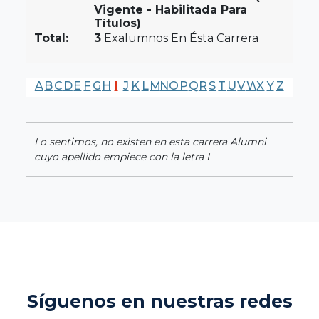
Vigente - Habilitada Para
Títulos)
Total:
3
Exalumnos En Ésta Carrera
A
B
C
D
E
F
G
H
I
J
K
L
M
N
O
P
Q
R
S
T
U
V
W
X
Y
Z
Lo sentimos, no existen en esta carrera Alumni
cuyo apellido empiece con la letra I
Síguenos en nuestras redes