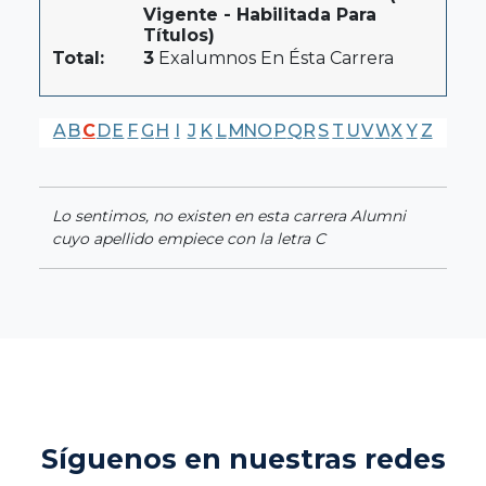
Vigente - Habilitada Para
Títulos)
Total:
3
Exalumnos En Ésta Carrera
A
B
C
D
E
F
G
H
I
J
K
L
M
N
O
P
Q
R
S
T
U
V
W
X
Y
Z
Lo sentimos, no existen en esta carrera Alumni
cuyo apellido empiece con la letra C
Síguenos en nuestras redes