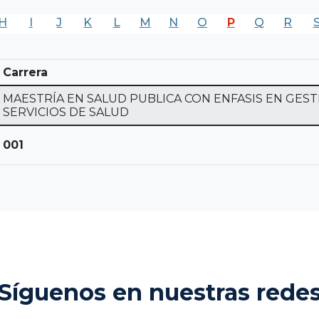
H
I
J
K
L
M
N
O
P
Q
R
Carrera
MAESTRÍA EN SALUD PUBLICA CON ENFASIS EN GEST
SERVICIOS DE SALUD
001
Síguenos en nuestras rede