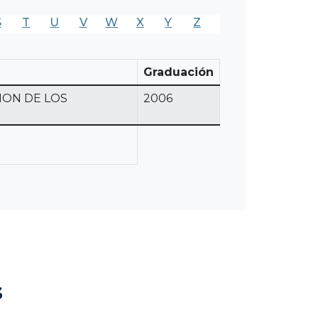
S
T
U
V
W
X
Y
Z
Graduación
ION DE LOS
2006
s