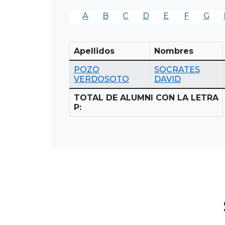
A
B
C
D
E
F
G
Apellidos
Nombres
POZO
SOCRATES
VERDOSOTO
DAVID
TOTAL DE ALUMNI CON LA LETRA
P: