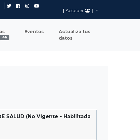
[ Acceder
]
as
Eventos
Actualiza tus
datos
46
 SALUD (No Vigente - Habilitada