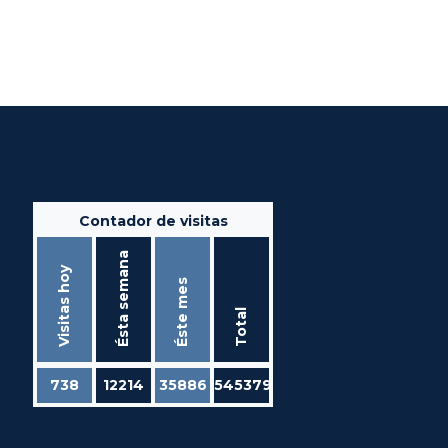
Contador de visitas
Ésta semana
Visitas hoy
Éste mes
Total
738
12214
35886
545379