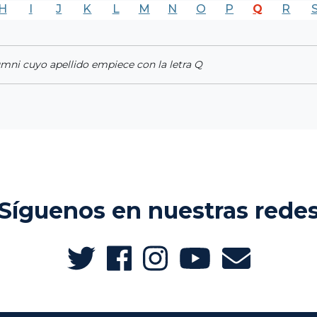
H
I
J
K
L
M
N
O
P
Q
R
umni cuyo apellido empiece con la letra Q
Síguenos en nuestras rede