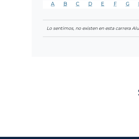
A
B
C
D
E
F
G
Lo sentimos, no existen en esta carrera Al