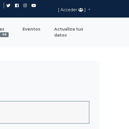
[ Acceder
]
as
Eventos
Actualiza tus
datos
46