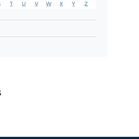
S
T
U
V
W
X
Y
Z
s