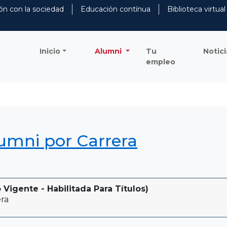
ón con la sociedad
Educación contínua
Biblioteca virtual
Inicio
Alumni
Tu
Notici
empleo
lumni por Carrera
Vigente - Habilitada Para Títulos)
ra