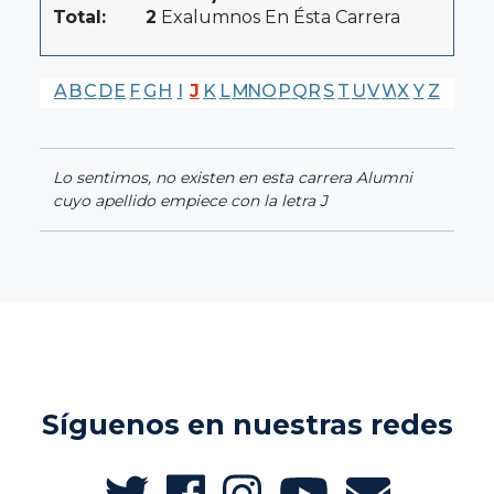
Total:
2
Exalumnos En Ésta Carrera
A
B
C
D
E
F
G
H
I
J
K
L
M
N
O
P
Q
R
S
T
U
V
W
X
Y
Z
Lo sentimos, no existen en esta carrera Alumni
cuyo apellido empiece con la letra J
Síguenos en nuestras redes