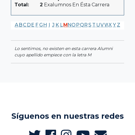
Total:
2
Exalumnos En Ésta Carrera
A
B
C
D
E
F
G
H
I
J
K
L
M
N
O
P
Q
R
S
T
U
V
W
X
Y
Z
Lo sentimos, no existen en esta carrera Alumni
cuyo apellido empiece con la letra M
Síguenos en nuestras redes