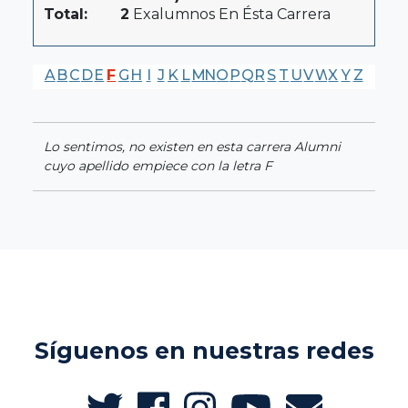
Total:
2
Exalumnos En Ésta Carrera
A
B
C
D
E
F
G
H
I
J
K
L
M
N
O
P
Q
R
S
T
U
V
W
X
Y
Z
Lo sentimos, no existen en esta carrera Alumni
cuyo apellido empiece con la letra F
Síguenos en nuestras redes