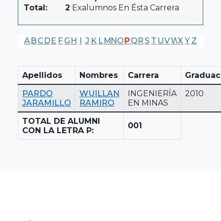
Total:
2
Exalumnos En Ésta Carrera
A
B
C
D
E
F
G
H
I
J
K
L
M
N
O
P
Q
R
S
T
U
V
W
X
Y
Z
Apellidos
Nombres
Carrera
Graduac
PARDO
WUILLAN
INGENIERÍA
2010
JARAMILLO
RAMIRO
EN MINAS
TOTAL DE ALUMNI
001
CON LA LETRA P: