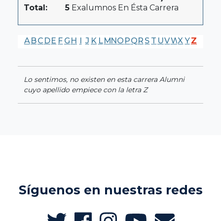
Total:
5
Exalumnos En Ésta Carrera
A
B
C
D
E
F
G
H
I
J
K
L
M
N
O
P
Q
R
S
T
U
V
W
X
Y
Z
Lo sentimos, no existen en esta carrera Alumni
cuyo apellido empiece con la letra Z
Síguenos en nuestras redes