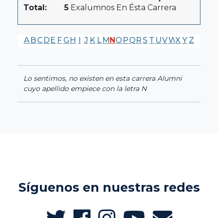
Total:
5
Exalumnos En Ésta Carrera
A
B
C
D
E
F
G
H
I
J
K
L
M
N
O
P
Q
R
S
T
U
V
W
X
Y
Z
Lo sentimos, no existen en esta carrera Alumni
cuyo apellido empiece con la letra N
Síguenos en nuestras redes