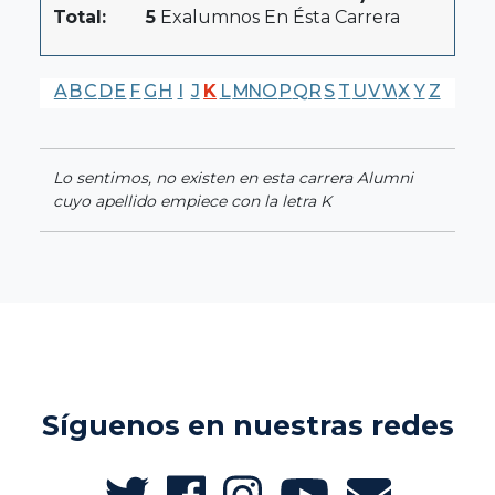
Total:
5
Exalumnos En Ésta Carrera
A
B
C
D
E
F
G
H
I
J
K
L
M
N
O
P
Q
R
S
T
U
V
W
X
Y
Z
Lo sentimos, no existen en esta carrera Alumni
cuyo apellido empiece con la letra K
Síguenos en nuestras redes