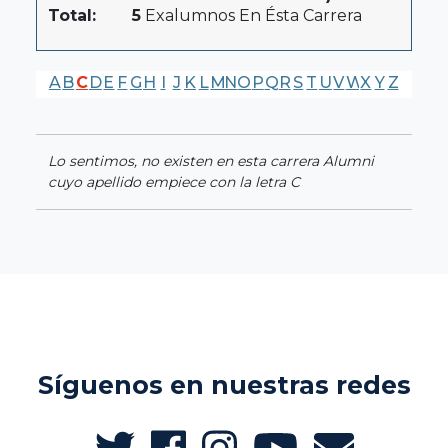
Total:
5
Exalumnos En Ésta Carrera
A
B
C
D
E
F
G
H
I
J
K
L
M
N
O
P
Q
R
S
T
U
V
W
X
Y
Z
Lo sentimos, no existen en esta carrera Alumni
cuyo apellido empiece con la letra C
Síguenos en nuestras redes