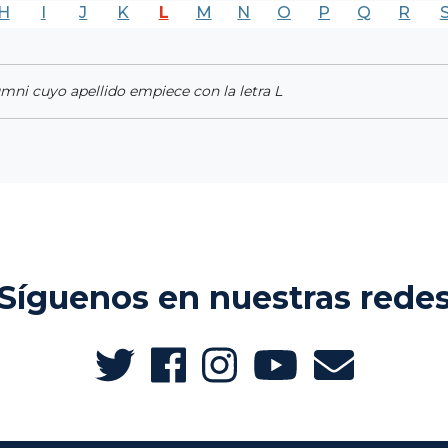
H
I
J
K
L
M
N
O
P
Q
R
umni cuyo apellido empiece con la letra L
Síguenos en nuestras rede