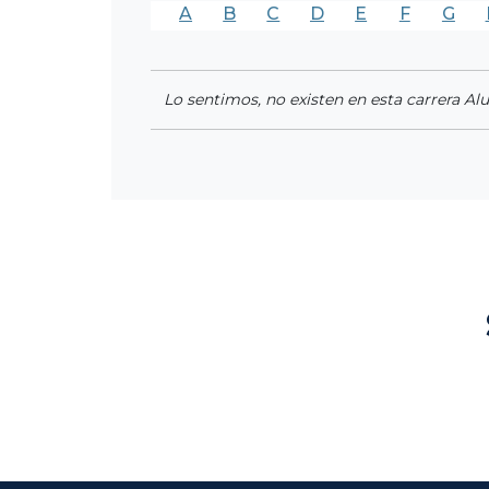
A
B
C
D
E
F
G
Lo sentimos, no existen en esta carrera Al