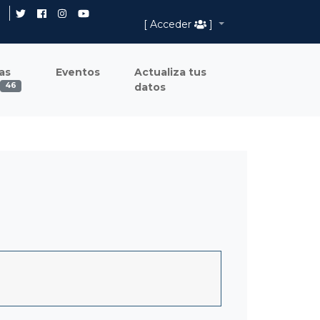
[ Acceder
]
as
Eventos
Actualiza tus
datos
46