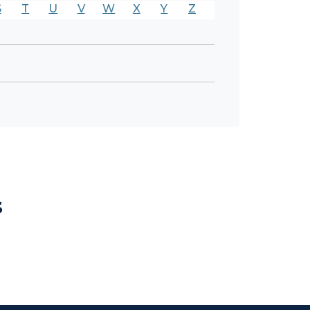
S
T
U
V
W
X
Y
Z
s