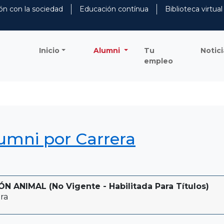
ón con la sociedad
Educación contínua
Biblioteca virtual
Inicio
Alumni
Tu
Notici
empleo
lumni por Carrera
ANIMAL (No Vigente - Habilitada Para Títulos)
ra