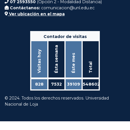
07 2593550
(Opción 2 - Modalidad Distancia)
Contáctanos:
comunicacion@unl.edu.ec
Ver ubicación en el mapa
Contador de visitas
Ésta semana
Visitas hoy
Éste mes
Total
828
7532
39109
548602
© 2024. Todos los derechos reservados. Universidad
Nacional de Loja