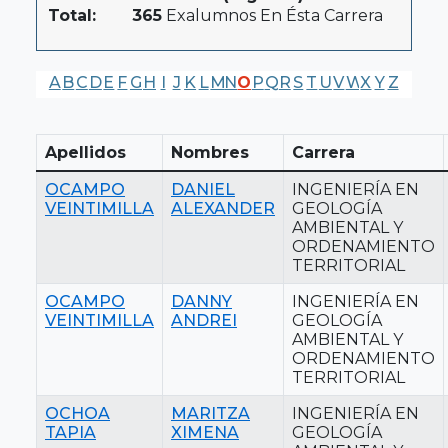
Total:
365
Exalumnos En Ésta Carrera
A
B
C
D
E
F
G
H
I
J
K
L
M
N
O
P
Q
R
S
T
U
V
W
X
Y
Z
Apellidos
Nombres
Carrera
OCAMPO
DANIEL
INGENIERÍA EN
VEINTIMILLA
ALEXANDER
GEOLOGÍA
AMBIENTAL Y
ORDENAMIENTO
TERRITORIAL
OCAMPO
DANNY
INGENIERÍA EN
VEINTIMILLA
ANDREI
GEOLOGÍA
AMBIENTAL Y
ORDENAMIENTO
TERRITORIAL
OCHOA
MARITZA
INGENIERÍA EN
TAPIA
XIMENA
GEOLOGÍA