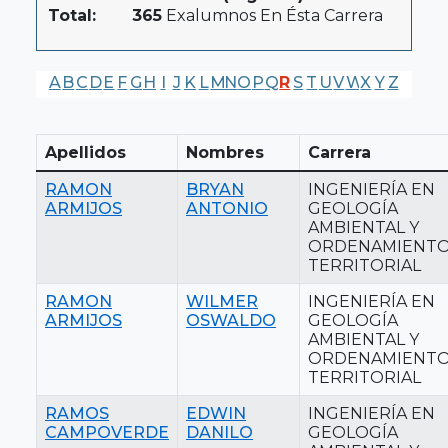
Total:
365
Exalumnos En Ésta Carrera
A
B
C
D
E
F
G
H
I
J
K
L
M
N
O
P
Q
R
S
T
U
V
W
X
Y
Z
Apellidos
Nombres
Carrera
RAMON
BRYAN
INGENIERÍA EN
ARMIJOS
ANTONIO
GEOLOGÍA
AMBIENTAL Y
ORDENAMIENT
TERRITORIAL
RAMON
WILMER
INGENIERÍA EN
ARMIJOS
OSWALDO
GEOLOGÍA
AMBIENTAL Y
ORDENAMIENT
TERRITORIAL
RAMOS
EDWIN
INGENIERÍA EN
CAMPOVERDE
DANILO
GEOLOGÍA