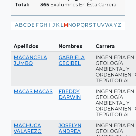
Total:
365
Exalumnos En Ésta Carrera
A
B
C
D
E
F
G
H
I
J
K
L
M
N
O
P
Q
R
S
T
U
V
W
X
Y
Z
Apellidos
Nombres
Carrera
MACANCELA
GABRIELA
INGENIERÍA EN
JUMBO
CECIBEL
GEOLOGÍA
AMBIENTAL Y
ORDENAMIENT
TERRITORIAL
MACAS MACAS
FREDDY
INGENIERÍA EN
DARWIN
GEOLOGÍA
AMBIENTAL Y
ORDENAMIENT
TERRITORIAL
MACHUCA
JOSELYN
INGENIERÍA EN
VALAREZO
ANDREA
GEOLOGÍA