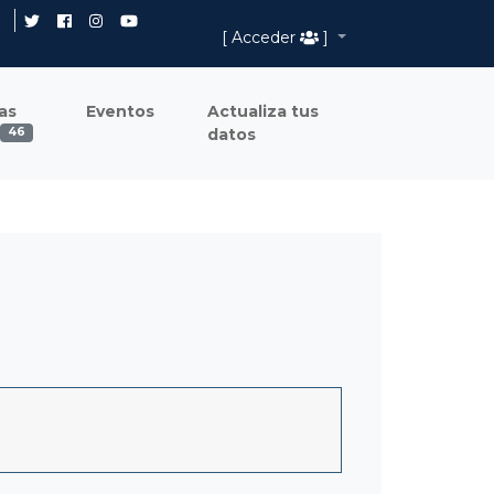
[ Acceder
]
as
Eventos
Actualiza tus
datos
46