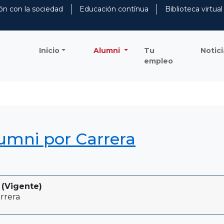
ón con la sociedad
Educación contínua
Biblioteca virtual
Inicio
Alumni
Tu
Notici
empleo
lumni por Carrera
 (Vigente)
rrera