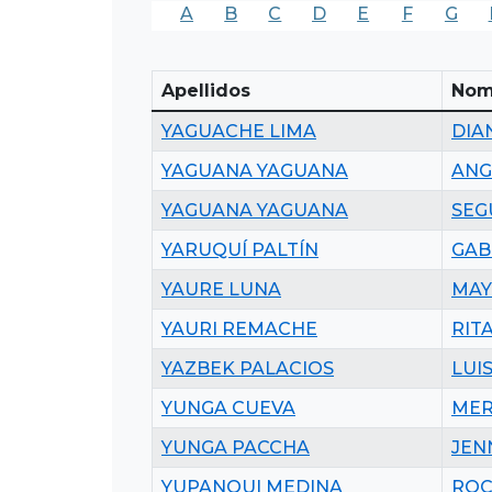
A
B
C
D
E
F
G
Apellidos
Nom
YAGUACHE LIMA
DIA
YAGUANA YAGUANA
ANG
YAGUANA YAGUANA
SEG
YARUQUÍ PALTÍN
GAB
YAURE LUNA
MAY
YAURI REMACHE
RIT
YAZBEK PALACIOS
LUI
YUNGA CUEVA
MER
YUNGA PACCHA
JEN
YUPANQUI MEDINA
ROC