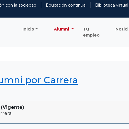
ón con la sociedad
Educación contínua
Biblioteca virtual
Inicio
Alumni
Tu
Notici
empleo
lumni por Carrera
 (Vigente)
rrera