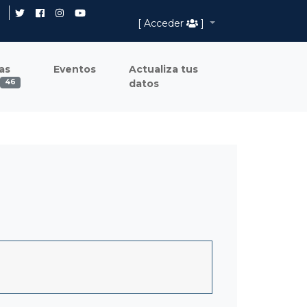
[ Acceder
]
as
Eventos
Actualiza tus
datos
46