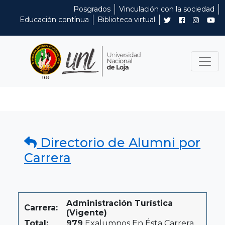
Posgrados
Vinculación con la sociedad
Educación contínua
Biblioteca virtual
Directorio de Alumni por
Carrera
Administración Turística
Carrera:
(Vigente)
Total:
979
Exalumnos En Ésta Carrera