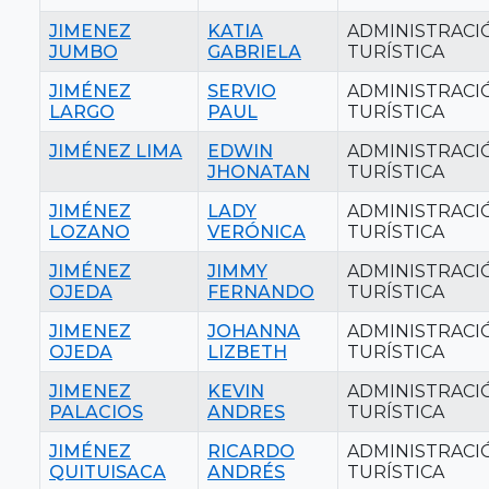
JIMENEZ
KATIA
ADMINISTRACI
JUMBO
GABRIELA
TURÍSTICA
JIMÉNEZ
SERVIO
ADMINISTRACI
LARGO
PAUL
TURÍSTICA
JIMÉNEZ LIMA
EDWIN
ADMINISTRACI
JHONATAN
TURÍSTICA
JIMÉNEZ
LADY
ADMINISTRACI
LOZANO
VERÓNICA
TURÍSTICA
JIMÉNEZ
JIMMY
ADMINISTRACI
OJEDA
FERNANDO
TURÍSTICA
JIMENEZ
JOHANNA
ADMINISTRACI
OJEDA
LIZBETH
TURÍSTICA
JIMENEZ
KEVIN
ADMINISTRACI
PALACIOS
ANDRES
TURÍSTICA
JIMÉNEZ
RICARDO
ADMINISTRACI
QUITUISACA
ANDRÉS
TURÍSTICA