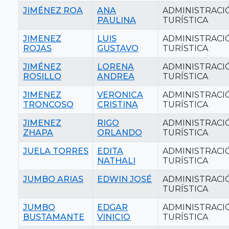
JIMÉNEZ ROA
ANA
ADMINISTRACI
PAULINA
TURÍSTICA
JIMENEZ
LUIS
ADMINISTRACI
ROJAS
GUSTAVO
TURÍSTICA
JIMÉNEZ
LORENA
ADMINISTRACI
ROSILLO
ANDREA
TURÍSTICA
JIMENEZ
VERONICA
ADMINISTRACI
TRONCOSO
CRISTINA
TURÍSTICA
JIMENEZ
RIGO
ADMINISTRACI
ZHAPA
ORLANDO
TURÍSTICA
JUELA TORRES
EDITA
ADMINISTRACI
NATHALI
TURÍSTICA
JUMBO ARIAS
EDWIN JOSÉ
ADMINISTRACI
TURÍSTICA
JUMBO
EDGAR
ADMINISTRACI
BUSTAMANTE
VINICIO
TURÍSTICA