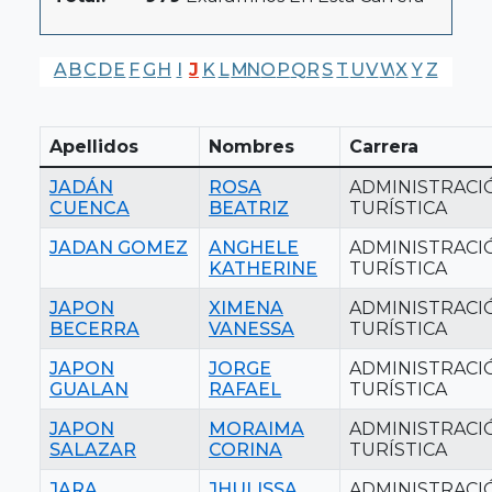
A
B
C
D
E
F
G
H
I
J
K
L
M
N
O
P
Q
R
S
T
U
V
W
X
Y
Z
Apellidos
Nombres
Carrera
JADÁN
ROSA
ADMINISTRACI
CUENCA
BEATRIZ
TURÍSTICA
JADAN GOMEZ
ANGHELE
ADMINISTRACI
KATHERINE
TURÍSTICA
JAPON
XIMENA
ADMINISTRACI
BECERRA
VANESSA
TURÍSTICA
JAPON
JORGE
ADMINISTRACI
GUALAN
RAFAEL
TURÍSTICA
JAPON
MORAIMA
ADMINISTRACI
SALAZAR
CORINA
TURÍSTICA
JARA
JHULISSA
ADMINISTRACI