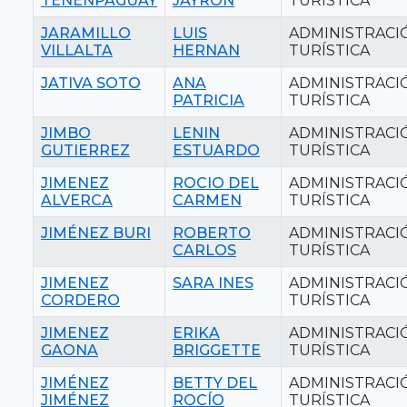
TENENPAGUAY
JAYRON
TURÍSTICA
JARAMILLO
LUIS
ADMINISTRACI
VILLALTA
HERNAN
TURÍSTICA
JATIVA SOTO
ANA
ADMINISTRACI
PATRICIA
TURÍSTICA
JIMBO
LENIN
ADMINISTRACI
GUTIERREZ
ESTUARDO
TURÍSTICA
JIMENEZ
ROCIO DEL
ADMINISTRACI
ALVERCA
CARMEN
TURÍSTICA
JIMÉNEZ BURI
ROBERTO
ADMINISTRACI
CARLOS
TURÍSTICA
JIMENEZ
SARA INES
ADMINISTRACI
CORDERO
TURÍSTICA
JIMENEZ
ERIKA
ADMINISTRACI
GAONA
BRIGGETTE
TURÍSTICA
JIMÉNEZ
BETTY DEL
ADMINISTRACI
JIMÉNEZ
ROCÍO
TURÍSTICA