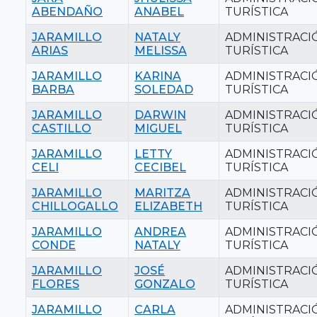
ABENDAÑO
ANABEL
TURÍSTICA
JARAMILLO
NATALY
ADMINISTRACI
ARIAS
MELISSA
TURÍSTICA
JARAMILLO
KARINA
ADMINISTRACI
BARBA
SOLEDAD
TURÍSTICA
JARAMILLO
DARWIN
ADMINISTRACI
CASTILLO
MIGUEL
TURÍSTICA
JARAMILLO
LETTY
ADMINISTRACI
CELI
CECIBEL
TURÍSTICA
JARAMILLO
MARITZA
ADMINISTRACI
CHILLOGALLO
ELIZABETH
TURÍSTICA
JARAMILLO
ANDREA
ADMINISTRACI
CONDE
NATALY
TURÍSTICA
JARAMILLO
JOSÉ
ADMINISTRACI
FLORES
GONZALO
TURÍSTICA
JARAMILLO
CARLA
ADMINISTRACI