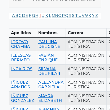
A
B
C
D
E
F
G
H
I
J
K
L
M
N
O
P
Q
R
S
T
U
V
W
X
Y
Z
Apellidos
Nombres
Carrera
IDROVO
PAULINA
ADMINISTRACIÓN
CHAMBA
DEL CISNE
TURÍSTICA
ILLESCAS
FABIÁN
ADMINISTRACIÓN
BERMEO
ENRIQUE
TURÍSTICA
INCA RIOS
SILVANA
ADMINISTRACIÓN
DEL PILAR
TURÍSTICA
IÑIGUEZ
ALEJANDRA
ADMINISTRACIÓN
ARMIJOS
GABRIELA
TURÍSTICA
IÑIGUEZ
MAYRA
ADMINISTRACIÓN
GONZALEZ
ELIZABETH
TURÍSTICA
IÑIGUEZ
JOHANNA
ADMINISTRACIÓN