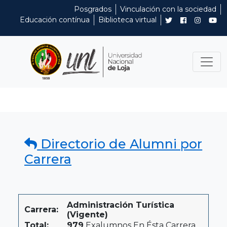
Posgrados
Vinculación con la sociedad
Educación contínua
Biblioteca virtual
Directorio de Alumni por
Carrera
Administración Turística
Carrera:
(Vigente)
Total:
979
Exalumnos En Ésta Carrera