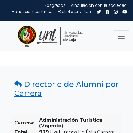
Posgrados
Vinculación con la sociedad
Educación contínua
Biblioteca virtual
Directorio de Alumni por
Carrera
Administración Turística
Carrera:
(Vigente)
Total:
979
Exalumnos En Ésta Carrera