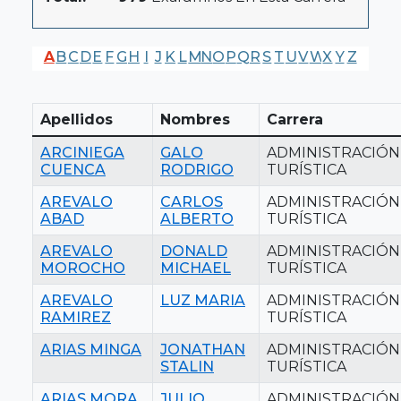
A
B
C
D
E
F
G
H
I
J
K
L
M
N
O
P
Q
R
S
T
U
V
W
X
Y
Z
Apellidos
Nombres
Carrera
ARCINIEGA
GALO
ADMINISTRACIÓN
CUENCA
RODRIGO
TURÍSTICA
AREVALO
CARLOS
ADMINISTRACIÓN
ABAD
ALBERTO
TURÍSTICA
AREVALO
DONALD
ADMINISTRACIÓN
MOROCHO
MICHAEL
TURÍSTICA
AREVALO
LUZ MARIA
ADMINISTRACIÓN
RAMIREZ
TURÍSTICA
ARIAS MINGA
JONATHAN
ADMINISTRACIÓN
STALIN
TURÍSTICA
ARIAS MORA
JULIO
ADMINISTRACIÓN