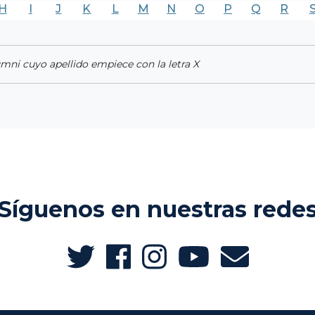
H
I
J
K
L
M
N
O
P
Q
R
umni cuyo apellido empiece con la letra X
Síguenos en nuestras rede