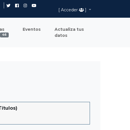
[ Acceder
]
as
Eventos
Actualiza tus
datos
46
ítulos)