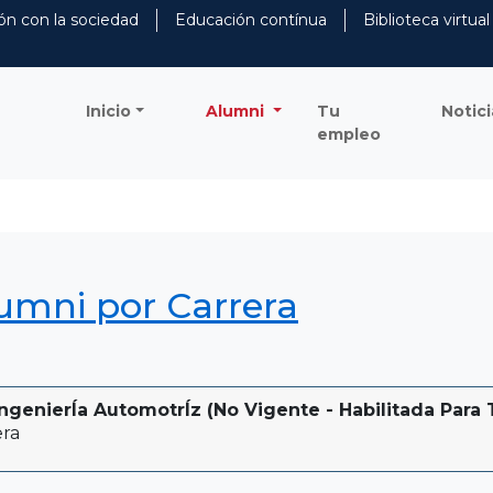
ón con la sociedad
Educación contínua
Biblioteca virtual
Inicio
Alumni
Tu
Notici
empleo
lumni por Carrera
genierÍa AutomotrÍz (No Vigente - Habilitada Para T
era