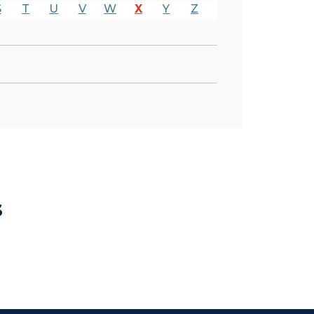
S
T
U
V
W
X
Y
Z
s