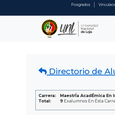
Posgrados
Vinculaci
Directorio de A
Carrera:
MaestrÍa AcadÉmica En In
Total:
9
Exalumnos En Ésta Carr