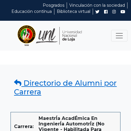
Posgrados
Vinculación con la sociedad
Educación contínua
Biblioteca virtual
Directorio de Alumni por
Carrera
MaestrÍa AcadÉmica En
IngenierÍa AutomotrÍz (No
Carrera:
Vigente - Habilitada Para