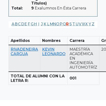
Títulos)
Total:
9
Exalumnos En Ésta Carrera
A
B
C
D
E
F
G
H
I
J
K
L
M
N
O
P
Q
R
S
T
U
V
W
X
Y
Z
Apellidos
Nombres
Carrera
Gr
RIVADENEIRA
KEVIN
MAESTRÍA
20
CARGUA
LEONARDO
ACADÉMICA
EN
INGENIERÍA
AUTOMOTRÍZ
TOTAL DE ALUMNI CON LA
001
LETRA R: