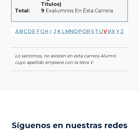
Títulos)
Total:
9
Exalumnos En Ésta Carrera
A
B
C
D
E
F
G
H
I
J
K
L
M
N
O
P
Q
R
S
T
U
V
W
X
Y
Z
Lo sentimos, no existen en esta carrera Alumni
cuyo apellido empiece con la letra V
Síguenos en nuestras redes