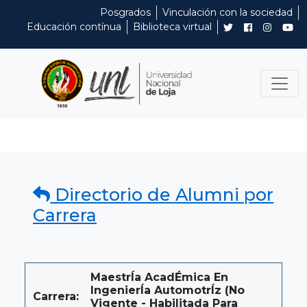
Posgrados
Vinculación con la sociedad
Educación contínua
Biblioteca virtual
Directorio de Alumni por
Carrera
MaestrÍa AcadÉmica En
IngenierÍa AutomotrÍz (No
Carrera:
Vigente - Habilitada Para