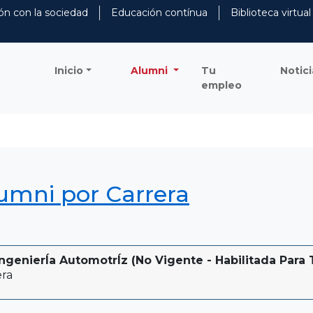
ón con la sociedad
Educación contínua
Biblioteca virtual
Inicio
Alumni
Tu
Notici
empleo
lumni por Carrera
genierÍa AutomotrÍz (No Vigente - Habilitada Para T
era