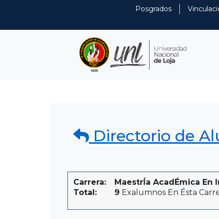
Posgrados
Vinculaci
Directorio de A
Carrera:
MaestrÍa AcadÉmica En In
Total:
9
Exalumnos En Ésta Carr