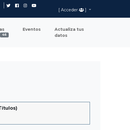
[ Acceder
]
as
Eventos
Actualiza tus
datos
46
ítulos)