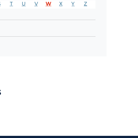
S
T
U
V
W
X
Y
Z
s