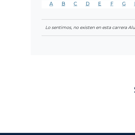
A
B
C
D
E
F
G
Lo sentimos, no existen en esta carrera Al