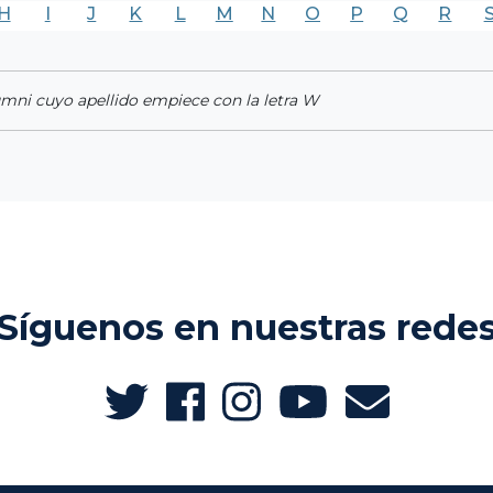
H
I
J
K
L
M
N
O
P
Q
R
umni cuyo apellido empiece con la letra W
Síguenos en nuestras rede