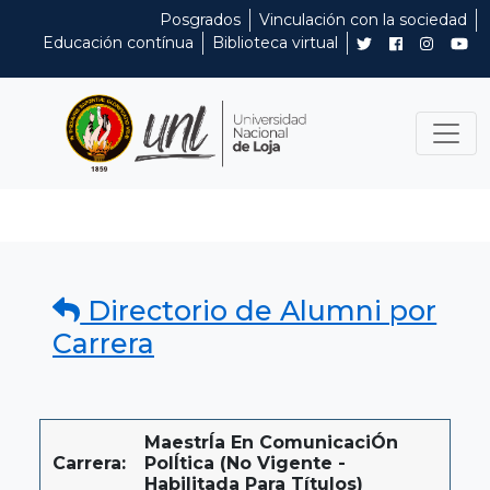
Posgrados
Vinculación con la sociedad
Educación contínua
Biblioteca virtual
Directorio de Alumni por
Carrera
MaestrÍa En ComunicaciÓn
Carrera:
PolÍtica (No Vigente -
Habilitada Para Títulos)