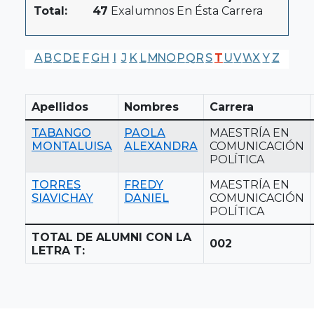
Total:
47
Exalumnos En Ésta Carrera
A
B
C
D
E
F
G
H
I
J
K
L
M
N
O
P
Q
R
S
T
U
V
W
X
Y
Z
Apellidos
Nombres
Carrera
TABANGO
PAOLA
MAESTRÍA EN
MONTALUISA
ALEXANDRA
COMUNICACIÓN
POLÍTICA
TORRES
FREDY
MAESTRÍA EN
SIAVICHAY
DANIEL
COMUNICACIÓN
POLÍTICA
TOTAL DE ALUMNI CON LA
002
LETRA T: