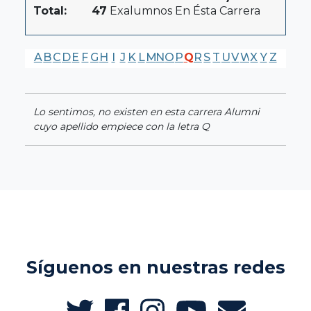
Total:
47
Exalumnos En Ésta Carrera
A
B
C
D
E
F
G
H
I
J
K
L
M
N
O
P
Q
R
S
T
U
V
W
X
Y
Z
Lo sentimos, no existen en esta carrera Alumni
cuyo apellido empiece con la letra Q
Síguenos en nuestras redes