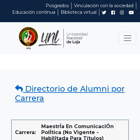
Posgrados
Vinculación con la sociedad
Educación contínua
Biblioteca virtual
Directorio de Alumni por
Carrera
MaestrÍa En ComunicaciÓn
Carrera:
PolÍtica (No Vigente -
Habilitada Para Títulos)