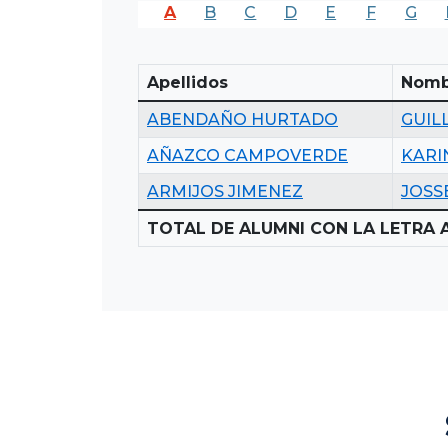
A
B
C
D
E
F
G
Apellidos
Nomb
ABENDAÑO HURTADO
GUIL
AÑAZCO CAMPOVERDE
KARI
ARMIJOS JIMENEZ
JOSS
TOTAL DE ALUMNI CON LA LETRA A