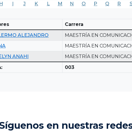
H
I
J
K
L
M
N
O
P
Q
R
res
Carrera
LERMO ALEJANDRO
MAESTRÍA EN COMUNICACI
NA
MAESTRÍA EN COMUNICACI
ELYN ANAHI
MAESTRÍA EN COMUNICACI
:
003
Síguenos en nuestras rede