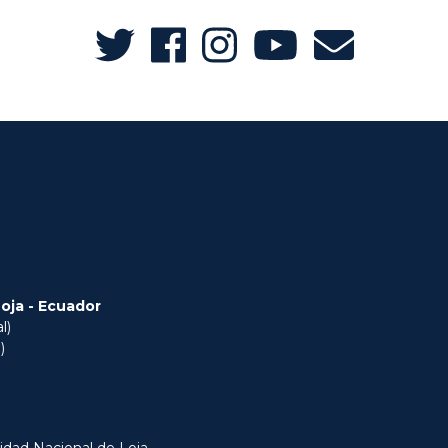
Loja - Ecuador
l)
)
idad Nacional de Loja