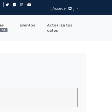
[ Acceder
]
as
Eventos
Actualiza tus
datos
46