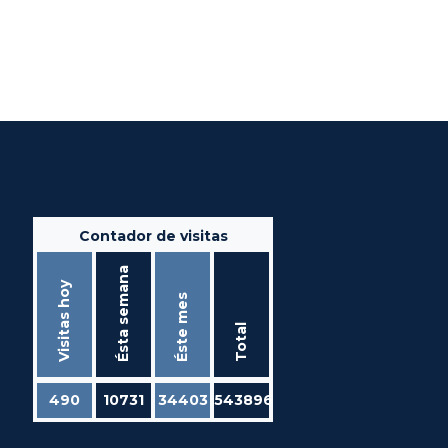
Contador de visitas
Ésta semana
Visitas hoy
Éste mes
Total
490
10731
34403
543896