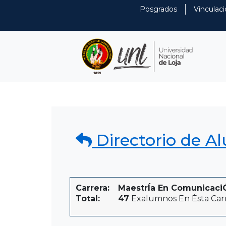
Posgrados
Vinculaci
Directorio de A
Carrera:
MaestrÍa En ComunicaciÓn
Total:
47
Exalumnos En Ésta Car