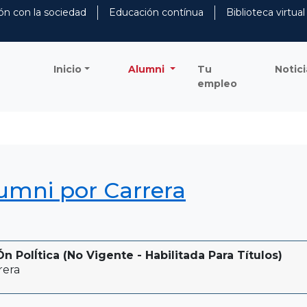
ón con la sociedad
Educación contínua
Biblioteca virtual
Inicio
Alumni
Tu
Notici
empleo
lumni por Carrera
 PolÍtica (No Vigente - Habilitada Para Títulos)
rera