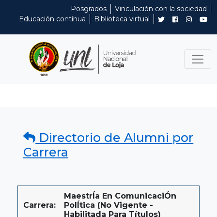
Posgrados
Vinculación con la sociedad
Educación contínua
Biblioteca virtual
Directorio de Alumni por
Carrera
MaestrÍa En ComunicaciÓn
Carrera:
PolÍtica (No Vigente -
Habilitada Para Títulos)