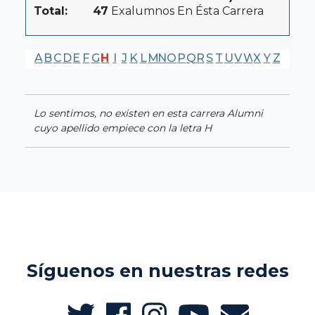
Total:
47
Exalumnos En Ésta Carrera
A
B
C
D
E
F
G
H
I
J
K
L
M
N
O
P
Q
R
S
T
U
V
W
X
Y
Z
Lo sentimos, no existen en esta carrera Alumni
cuyo apellido empiece con la letra H
Síguenos en nuestras redes