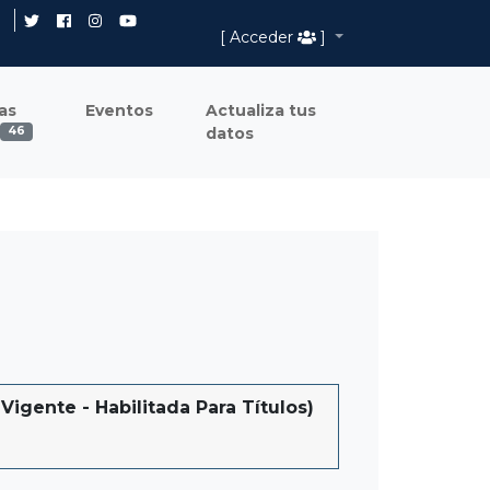
[ Acceder
]
as
Eventos
Actualiza tus
datos
46
nte - Habilitada Para Títulos)