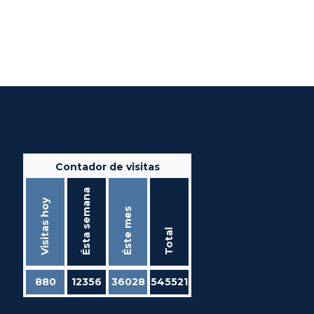
Contador de visitas
Ésta semana
Visitas hoy
Éste mes
Total
880
12356
36028
545521