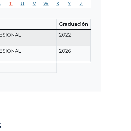
S
T
U
V
W
X
Y
Z
Graduación
ESIONAL:
2022
ESIONAL:
2026
s