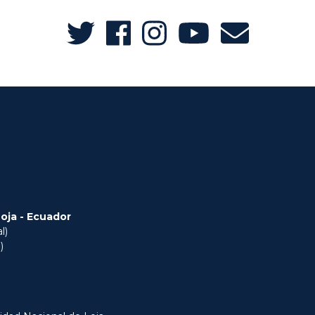
Loja - Ecuador
l)
)