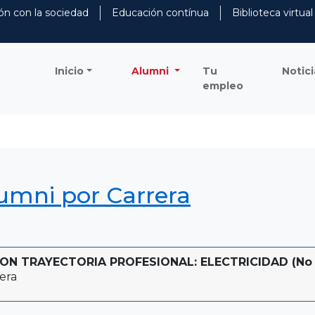
ón con la sociedad
Educación contínua
Biblioteca virtual
Inicio
Alumni
Tu
Notici
empleo
lumni por Carrera
 TRAYECTORIA PROFESIONAL: ELECTRICIDAD (No Vige
era