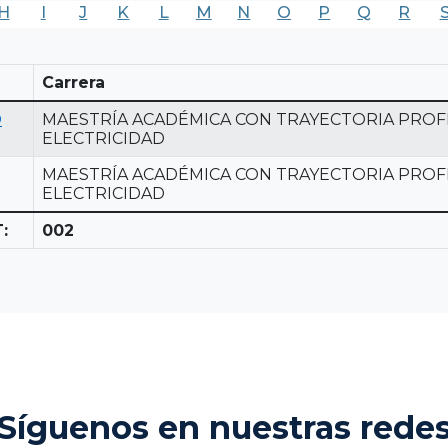
H
I
J
K
L
M
N
O
P
Q
R
Carrera
O
MAESTRÍA ACADÉMICA CON TRAYECTORIA PROF
ELECTRICIDAD
MAESTRÍA ACADÉMICA CON TRAYECTORIA PROF
ELECTRICIDAD
:
002
Síguenos en nuestras rede