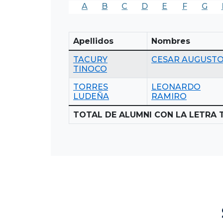
A
B
C
D
E
F
G
Apellidos
Nombres
TACURY
CESAR AUGUST
TINOCO
TORRES
LEONARDO
LUDEÑA
RAMIRO
TOTAL DE ALUMNI CON LA LETRA T