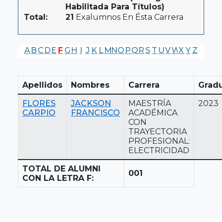
Habilitada Para Títulos)
Total:
21
Exalumnos En Ésta Carrera
A
B
C
D
E
F
G
H
I
J
K
L
M
N
O
P
Q
R
S
T
U
V
W
X
Y
Z
Apellidos
Nombres
Carrera
Grad
FLORES
JACKSON
MAESTRÍA
2023
CARPIO
FRANCISCO
ACADÉMICA
CON
TRAYECTORIA
PROFESIONAL:
ELECTRICIDAD
TOTAL DE ALUMNI
001
CON LA LETRA F: