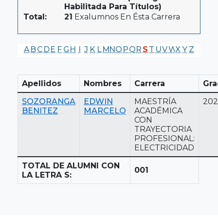
Habilitada Para Títulos)
Total:
21
Exalumnos En Ésta Carrera
A
B
C
D
E
F
G
H
I
J
K
L
M
N
O
P
Q
R
S
T
U
V
W
X
Y
Z
Apellidos
Nombres
Carrera
Gra
SOZORANGA
EDWIN
MAESTRÍA
202
BENITEZ
MARCELO
ACADÉMICA
CON
TRAYECTORIA
PROFESIONAL:
ELECTRICIDAD
TOTAL DE ALUMNI CON
001
LA LETRA S: